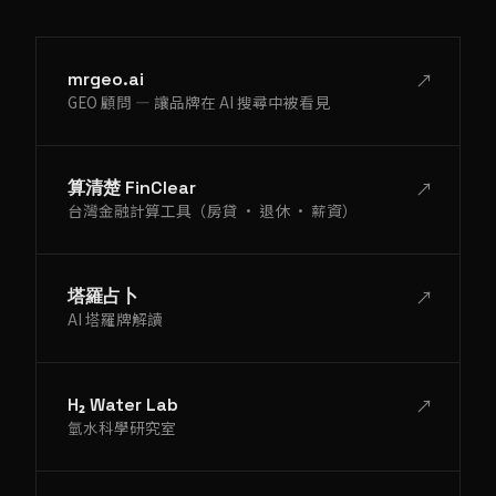
↗
mrgeo.ai
GEO 顧問 — 讓品牌在 AI 搜尋中被看見
↗
算清楚 FinClear
台灣金融計算工具（房貸 · 退休 · 薪資）
↗
塔羅占卜
AI 塔羅牌解讀
↗
H₂ Water Lab
氫水科學研究室