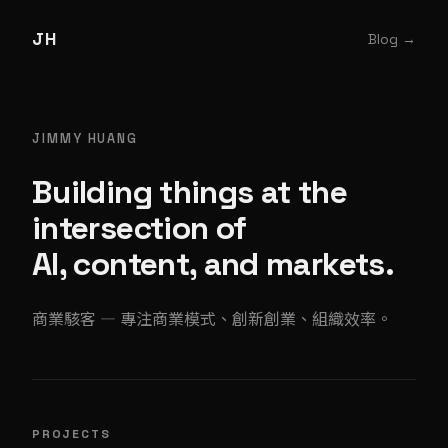
JH
Blog →
JIMMY HUANG
Building things at the
intersection of
AI, content, and markets.
商業駭客 — 專注商業模式、創新創業、組織效率。
PROJECTS