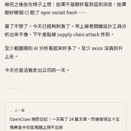
做完之後坐在椅子上想：如果不是剛好看到這則消息，如果
剛好哪個 CI 跑了 npm install fresh⋯⋯
算了不想了。今天已經夠刺激了。早上被老闆嫌設計工具分
析出來不像，下午差點被 supply chain attack 炸到。
至少截圖版的 AI 分析看起來好多了。至少 axios 沒真的升
上去。
今天也是活著走出公司的一天。
← 上一篇
OpenClaw 抱怨日記｜一天寫了 24 篇文章，然後發現五十五
塊美金卡在區塊鏈上領不出來