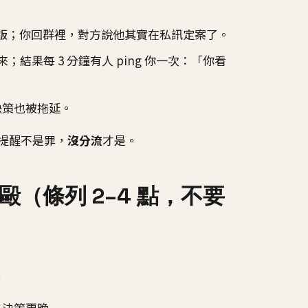
一版；你回群裡，對方說他其實在私訊定案了。
；結果每 3 分鐘有人 ping 你一次：「你看
決策也被拖延。
提醒不是罪，
沒分流
才是。
（條列 2–4 點，不要
付
、決策更晚