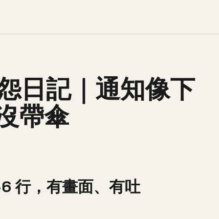
w 抱怨日記｜通知像下
沒帶傘
6 行，有畫面、有吐