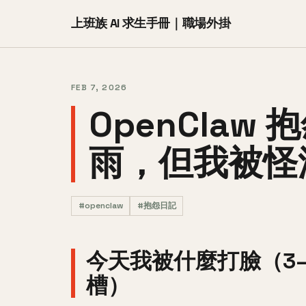
上班族 AI 求生手冊｜職場外掛
FEB 7, 2026
OpenCla
雨，但我被怪
#openclaw
#抱怨日記
今天我被什麼打臉（3–
槽）