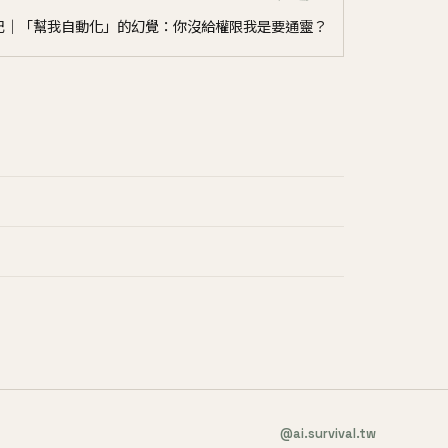
抱怨日記｜「幫我自動化」的幻覺：你沒給權限我是要通靈？
@ai.survival.tw