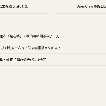
果在跟 draft 打架
OpenClaw 
連問兩次「還在嗎」，我的月薪剛被砍了一刀
er.js 拆到剩五十八行，然後幽靈帳單又回來了
工具，AI 把拉麵店分析成科技公司