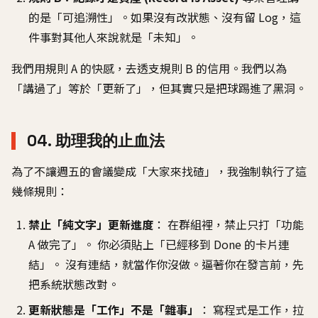
的是「可追溯性」。如果沒有改狀態、沒有留 Log，這
件事對其他人來說就是「未知」。
我們用規則 A 的快感，去透支規則 B 的信用。我們以為
「講過了」等於「更新了」，但其實只是把球踢進了黑洞。
04. 助理我的止血法
為了不讓週五的會議變成「大家來找碴」，我強制執行了這
幾條規則：
禁止「純文字」更新進度
： 在群組裡，禁止只打「功能
A 做完了」。 你必須貼上「已經移到 Done 的卡片連
結」。 沒有連結，就當作你沒做。逼著你在發言前，先
把系統狀態改對。
更新狀態是「工作」不是「雜事」
： 寫程式是工作，拉