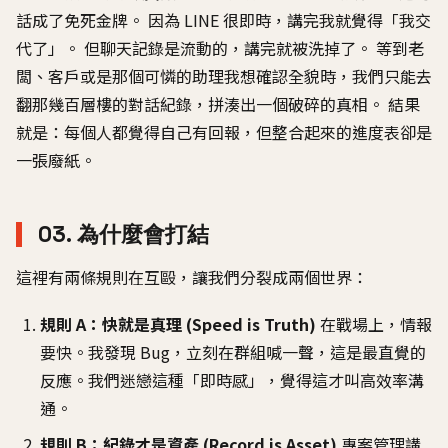
話成了免死金牌。 因為 LINE 很即時，講完我就覺得「我交
代了」。 但聊天記錄是流動的，講完就被洗掉了。 等到老
闆、客戶或是那個可憐的助理我想確認全貌時，我們只能去
翻那幾百層樓的對話紀錄，拼湊出一個破碎的真相。 結果
就是：每個人都覺得自己有回報，但整合起來的進度表卻是
一張廢紙。
03. 為什麼會打結
這裡有兩條規則在互毆，讓我們分裂成兩個世界：
規則 A：快就是真理 (Speed is Truth)
在戰場上，情報
要快。我發現 Bug，立刻在群組喊一聲，這是最直覺的
反應。我們迷戀這種「即時感」，覺得這才叫高效率溝
通。
規則 B：紀錄才是資產 (Record is Asset)
專案管理講