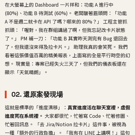
在大螢幕上的 Dashboard 一片祥和：功能 A 進行中
(80%)、功能 B 待測試 (60%)。 老闆皺著眉頭問：「功能
A 不是週二就卡在 API 了嗎？哪來的 80%？」 工程主管抓
抓頭：「喔對，我在群組講過了啊，但我忘記改卡片狀態
了。」 PM 補一刀：「功能 B 其實昨天測完有 Bug 退回去
了，但我還沒來得及拉卡片。」 助理我真的會笑死。 我們
看著這張價值百萬的精美報表，上面寫的全是平行時空的幻
想。 現實是：專案已經失火三天了，但我們的儀表板還在
顯示「天氣晴朗」。
02. 還原案發現場
這就是標準的「進度漂移」：
真實進度活在聊天室裡，虛假
進度死在系統裡。
大家都很忙，忙著寫 Code、忙著修圖、
忙著回訊息。 「去 Jira/Notion 拉卡片」這件事，被視為
一種「額外的行政負擔」。 「我有在 LINE 上講啊！」這句