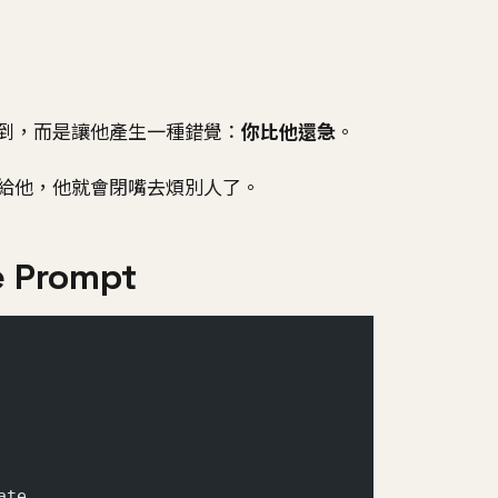
到，而是讓他產生一種錯覺：
你比他還急
。
給他，他就會閉嘴去煩別人了。
e Prompt
ate。