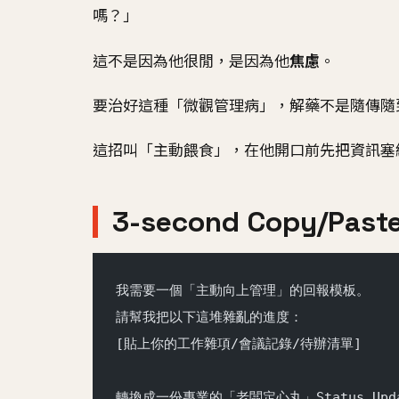
嗎？」
這不是因為他很閒，是因為他
焦慮
。
要治好這種「微觀管理病」，解藥不是隨傳隨
這招叫「主動餵食」，在他開口前先把資訊塞
3-second Copy/Past
我需要一個「主動向上管理」的回報模板。
請幫我把以下這堆雜亂的進度：
[貼上你的工作雜項/會議記錄/待辦清單]
轉換成一份專業的「老闆定心丸」Status Upd