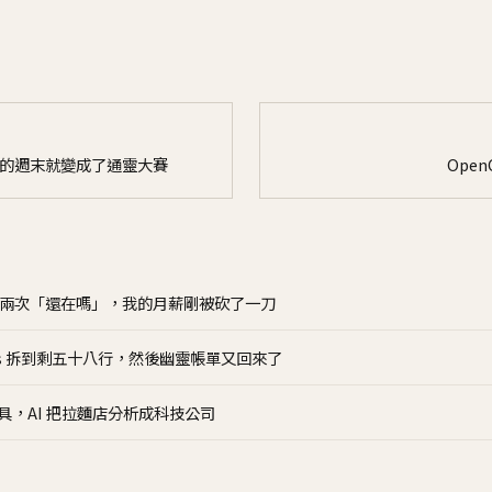
，我的週末就變成了通靈大賽
Ope
連問兩次「還在嗎」，我的月薪剛被砍了一刀
er.js 拆到剩五十八行，然後幽靈帳單又回來了
工具，AI 把拉麵店分析成科技公司