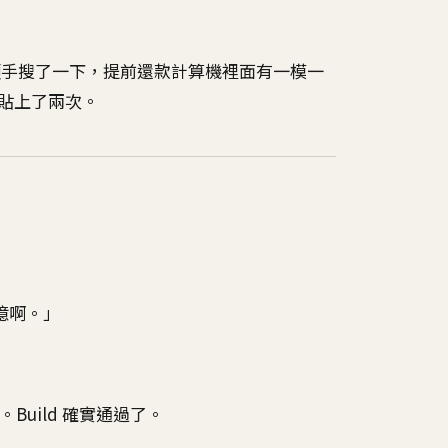
我順手搜了一下，提前還款計算機裡面有一模一
製貼上了兩次。
 億啊。」
了。Build 確實通過了。