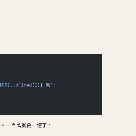
100
).
toFixed
(
1
)
} 億`
;
。一百萬就變一億了。