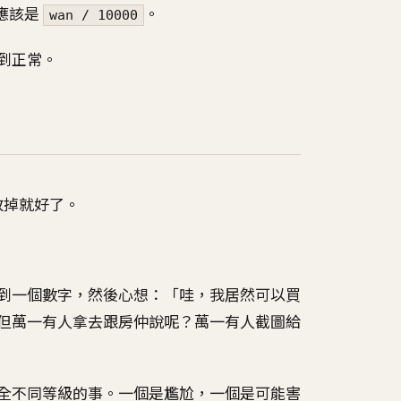
應該是
。
wan / 10000
到正常。
下改掉就好了。
到一個數字，然後心想：「哇，我居然可以買
但萬一有人拿去跟房仲說呢？萬一有人截圖給
全不同等級的事。一個是尷尬，一個是可能害