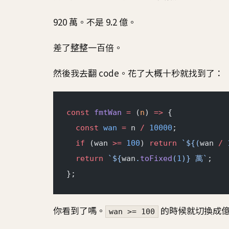
920 萬。不是 9.2 億。
差了整整一百倍。
然後我去翻 code。花了大概十秒就找到了：
const
 fmtWan
 =
 (
n
) 
=>
 {
  const
 wan
 =
 n 
/
 10000
;
  if
 (wan 
>=
 100
) 
return
 `${
(
wan
 /
 
  return
 `${
wan
.
toFixed
(
1
)
} 萬`
;
};
你看到了嗎。
的時候就切換成億
wan >= 100