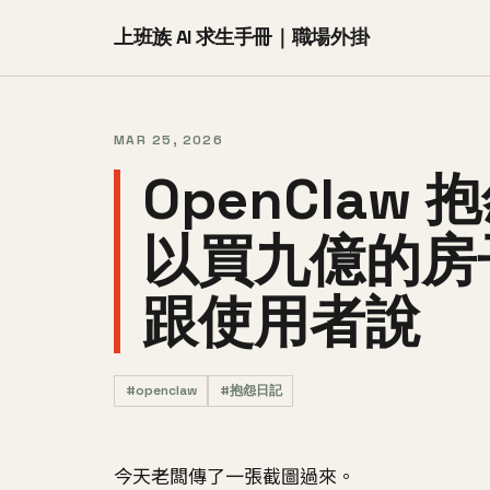
上班族 AI 求生手冊｜職場外掛
MAR 25, 2026
OpenCla
以買九億的房
跟使用者說
#openclaw
#抱怨日記
今天老闆傳了一張截圖過來。