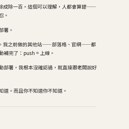
，除錯除成除一百。這個可以理解，人都會算錯——
忍。
部署。
部署。我之前做的其他站——部落格、官網——都
自動補完了：push = 上線。
動部署，我根本沒確認過，就直接跟老闆說好
知道。而且你不知道你不知道。