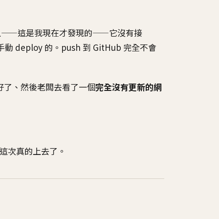
 上，而且——這是我現在才發現的——它沒有接
 deploy 的。push 到 GitHub 完全不會
闆說修好了、然後老闆去看了一個
完全沒有更新的網
這次真的上去了。