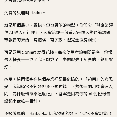
免費聽起來很棒對不對？
免費的只能叫 Haiku。
就是那個最小、最快、但也最笨的模型。你問它「幫企業評
估 AI 導入可行性」，它會給你一份看起來像大學通識課期
末報告的東西。有結構、有字數、但完全沒有洞察。
可是要用 Sonnet 就得花錢。每次使用者填完問卷產一份報
告大概要——算了我不想算了。老闆說先用免費的，夠用就
好。
夠用。這兩個字在這個產業裡是最危險的。「夠用」的意思
是「我知道它不夠好但我不想付錢」。然後三個月後會有人
問「為什麼轉換率這麼低」，答案是因為你的 AI 健檢報告
讀起來像維基百科。
不過說真的，Haiku 4.5 比我預期的好。至少它不會幻覺出